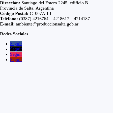
Dirección:
Santiago del Estero 2245, edificio B.
Provincia de Salta, Argentina
Código Postal:
C1067ABB
Teléfono:
(0387) 4216764 – 4218617 – 4214187
E-mail:
ambiente@produccionsalta.gob.ar
Redes Sociales
Seguir
Seguir
Seguir
Seguir