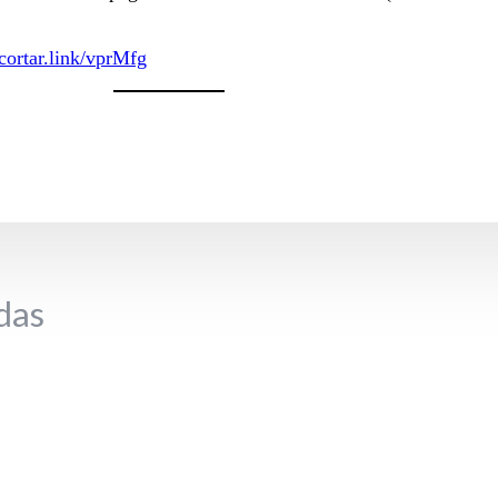
acortar.link/vprMfg
das